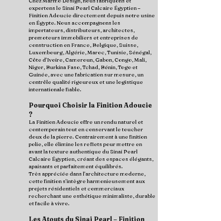
Chez Marmo Design, nous fabriquons et
exportons le Sinai Pearl Calcaire Égyptien –
Finition Adoucie directement depuis notre usine
en Égypte. Nous accompagnons les
importateurs, distributeurs, architectes,
promoteurs immobiliers et entreprises de
construction en France, Belgique, Suisse,
Luxembourg, Algérie, Maroc, Tunisie, Sénégal,
Côte d'Ivoire, Cameroun, Gabon, Congo, Mali,
Niger, Burkina Faso, Tchad, Bénin, Togo et
Guinée, avec une fabrication sur mesure, un
contrôle qualité rigoureux et une logistique
internationale fiable.
Pourquoi Choisir la Finition Adoucie
?
La Finition Adoucie offre un rendu naturel et
contemporain tout en conservant le toucher
doux de la pierre. Contrairement à une finition
polie, elle élimine les reflets pour mettre en
avant la texture authentique du Sinai Pearl
Calcaire Égyptien, créant des espaces élégants,
apaisants et parfaitement équilibrés.
Très appréciée dans l'architecture moderne,
cette finition s'intègre harmonieusement aux
projets résidentiels et commerciaux
recherchant une esthétique minimaliste, durable
et facile à vivre.
Les Atouts du Sinai Pearl – Finition