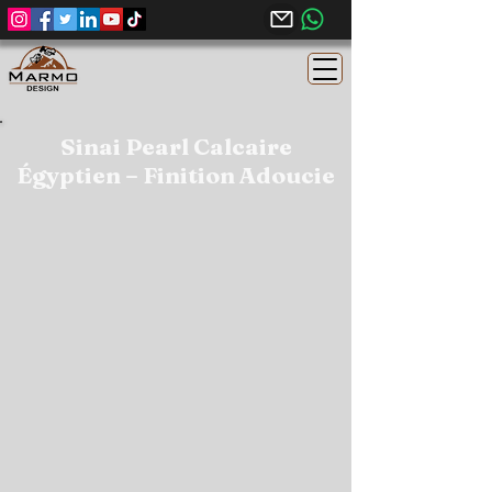
Sinai Pearl Calcaire
Égyptien – Finition Adoucie