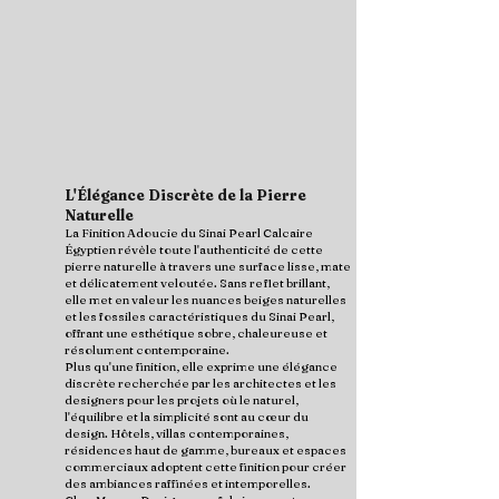
L'Élégance Discrète de la Pierre
Naturelle
La Finition Adoucie du Sinai Pearl Calcaire
Égyptien révèle toute l'authenticité de cette
pierre naturelle à travers une surface lisse, mate
et délicatement veloutée. Sans reflet brillant,
elle met en valeur les nuances beiges naturelles
et les fossiles caractéristiques du Sinai Pearl,
offrant une esthétique sobre, chaleureuse et
résolument contemporaine.
Plus qu'une finition, elle exprime une élégance
discrète recherchée par les architectes et les
designers pour les projets où le naturel,
l'équilibre et la simplicité sont au cœur du
design. Hôtels, villas contemporaines,
résidences haut de gamme, bureaux et espaces
commerciaux adoptent cette finition pour créer
des ambiances raffinées et intemporelles.