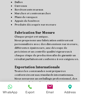
Dalles
Carreaux
Revêtements muraux
Marches et contremarches
Plans de vasques
Appuis de fenêtres
Produits découpés sur mesure
Fabrication Sur Mesure
Chaque projet est unique.
Nous proposons une fabrication entièrement
personnalisée avec des dimensions sur mesure,
différentes épaisseurs, une découpe de
précision et un contrôle qualité rigoureux à
chaque étape de production afin de garantir un
résultat parfaitement conforme à vos exigences.
Exportation Internationale
Toutes les commandes sont préparées
conformément aux standards internationaux.
Nous assurons un emballage professionnel, des
caisses en bois renforcées, un chargement
sécurisé des conteneurs ainsi que des
expéditions en FOB ou CIF vers la France, la
WhatsApp
Export
Email
Address
Belgique, la Suisse, le Luxembourg, l'Algérie, le
Maroc, la Tunisie, le Sénégal, la Côte d'Ivoire, le
Cameroun, le Gabon, le Congo, le Mali, le Niger,
le Burkina Faso, le Tchad, le Bénin, le Togo et la
Guinée, ainsi que vers d'autres marchés