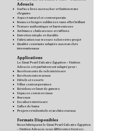
Adoucie
Surface lisse au toucher et finition mate
élégante
Aspect naturel et contemporain
Nuances beiges sublimées sans effet brillant
Texture authentique et harmonieuse
Ambiance chaleureuse et raffinée
Entretien simple et durable
Fabrication sur mesure selon votre projet
Qualité constante adaptée aux marchés
internationaux
Applications
Le Sinai Pearl Calcaire Égyptien – Finition
Adoucie est parfaitement adapté pour :
Revêtements de sols intérieurs
Revêtements muraux
Hôtels et resorts
Villas contemporaines
Résidences haut de gamme
Espaces commerciaux
Bureaux
Escaliers intérieurs
Salles de bains
Projets résidentiels et architecturaux
Formats Disponibles
Nous fabriquons le Sinai Pearl Calcaire Égyptien
– Finition Adoucie sous différentes formes :